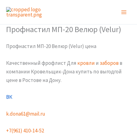
Перейти
к
содержимому
Профнастил МП-20 Велюр (Velur)
Профнастил МП-20 Велюр (Velur) цена
Качественный фрофлист Для
кровли
и
заборов
в
компании Кровельщик-Дона купить по выгодгой
цене в Ростове на Дону.
ВК
k.dona61@mail.ru
+7(961) 410-14-52