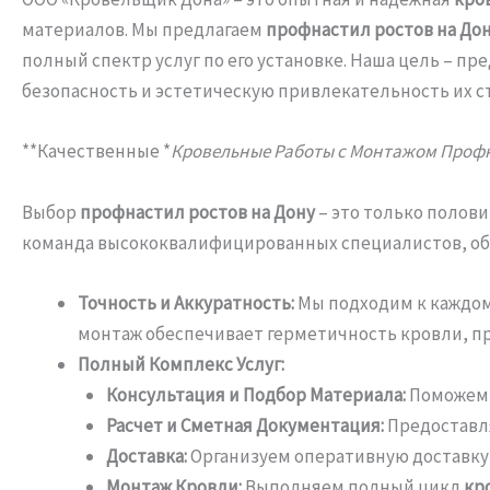
материалов. Мы предлагаем
профнастил ростов на До
полный спектр услуг по его установке. Наша цель – п
безопасность и эстетическую привлекательность их с
**Качественные *
Кровельные Работы с Монтажом Проф
Выбор
профнастил ростов на Дону
– это только полови
команда высококвалифицированных специалистов, обл
Точность и Аккуратность:
Мы подходим к каждом
монтаж обеспечивает герметичность кровли, п
Полный Комплекс Услуг:
Консультация и Подбор Материала:
Поможем 
Расчет и Сметная Документация:
Предоставл
Доставка:
Организуем оперативную доставку 
Монтаж Кровли:
Выполняем полный цикл
кр