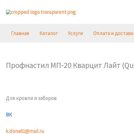
Перейти
к
содержимому
Главная
Каталог
Услуги
Оплата и доставк
Профнастил МП-20 Кварцит Лайт (Quar
Для кровли и заборов
ВК
k.dona61@mail.ru