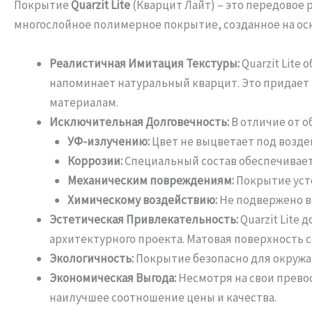
Покрытие
Quarzit Lite
(Кварцит Лайт) – это передовое
многослойное полимерное покрытие, созданное на ос
Реалистичная Имитация Текстуры:
Quarzit Lite
напоминает натуральный кварцит. Это придает
материалам.
Исключительная Долговечность:
В отличие от о
УФ-излучению:
Цвет не выцветает под возде
Коррозии:
Специальный состав обеспечивает
Механическим повреждениям:
Покрытие усто
Химическому воздействию:
Не подвержено в
Эстетическая Привлекательность:
Quarzit Lite
архитектурного проекта. Матовая поверхность
Экологичность:
Покрытие безопасно для окружа
Экономическая Выгода:
Несмотря на свои прево
наилучшее соотношение цены и качества.