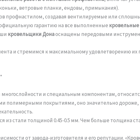
коньки, ветровые планки, ендовы, примыкания).
ов профнастилом, создавая вентилируемые или сплошны
официальную гарантию на все выполненные
кровельные 
аши
кровельщики Дона
оснащены передовыми инструмент
ента и стремимся к максимальному удовлетворению их п
*
оей многослойности и специальным компонентам, относит
ыми полимерными покрытиями, оно значительно дороже, 
екательность.
я из стали толщиной 0.45-0.5 мм. Чем больше толщина ст
висимости от завода-изготовителя и его репутации. «Кр