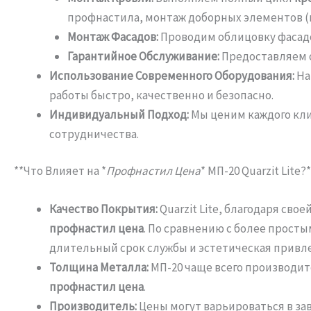
профнастила, монтаж доборных элементов (
Монтаж Фасадов:
Проводим облицовку фасад
Гарантийное Обслуживание:
Предоставляем 
Использование Современного Оборудования:
Н
работы быстро, качественно и безопасно.
Индивидуальный Подход:
Мы ценим каждого кли
сотрудничества.
**Что Влияет на *
Профнастил Цена
* МП-20 Quarzit Lite?*
Качество Покрытия:
Quarzit Lite, благодаря св
профнастил цена
. По сравнению с более прост
длительный срок службы и эстетическая привл
Толщина Металла:
МП-20 чаще всего производитс
профнастил цена
.
Производитель:
Цены могут варьироваться в за