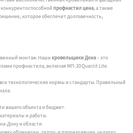
о конкурентоспособной
профнастил цена
, а также
 решение, которое обеспечит долговечность,
ественный монтаж. Наши
кровельщики Дона
– это
и профнастила, включая МП-20 Quarzit Lite.
все технологические нормы и стандарты. Правильный
иала.
 вашего объекта и бюджет.
материалы и работы.
а-Дону и области.
ановку обрешетки, гидро- и пароизоляции, укладку