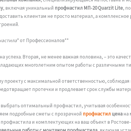
ну
, включая уникальный
профнастил МП-20 Quarzit Lite
, п
редоставить клиентам не просто материал, а комплексное
троений.
настила
* от Профессионалов**
на успеха. Вторая, не менее важная половина, – это кач
адающих многолетним опытом работы с различными типам
у проекту с максимальной ответственностью, соблюдая 
редотвращает протечки и продлевает срок службы матер
выбрать оптимальный профнастил, учитывая особенности
яем подробные сметы с прозрачной
профнастил
цена
на 
профнастила и комплектующих на ваш объект в Ростове-н
овельные работы с монтажом профнастила
, включая уст