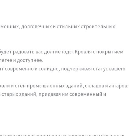
ременных, долговечных и стильных строительных
дет радовать вас долгие годы. Кровля с покрытием
легче и доступнее.
ят современно и солидно, подчеркивая статус вашего
овли и стен промышленных зданий, складов и ангаров.
а старых зданий, придавая им современный и
монтаже высококачественных кровельных и фасадных