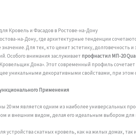
для Кровель и Фасадов в Ростове-на-Дону
стова-на-Дону, где архитектурные тенденции сочетаютс
начение. Для тех, кто ценит эстетику, долговечность 
ий. Особого внимания заслуживает
профнастил МП-20 Quarz
Кровельщик Дона». Этот современный профиль сочетает 
щее уникальными декоративными свойствами, при этом 
функционального Применения
ы 20 мм является одним из наиболее универсальных про
ом и внешним видом, делая его идеальным выбором для 
я устройства скатных кровель, как на жилых домах, так 