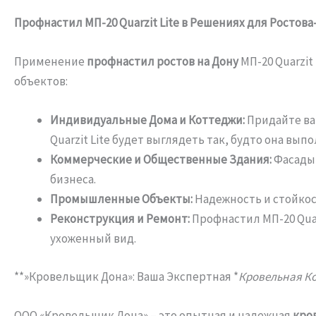
Профнастил МП-20 Quarzit Lite в Решениях для Ростова
Применение
профнастил ростов на Дону
МП-20 Quarzi
объектов:
Индивидуальные Дома и Коттеджи:
Придайте ва
Quarzit Lite будет выглядеть так, будто она вып
Коммерческие и Общественные Здания:
Фасады,
бизнеса.
Промышленные Объекты:
Надежность и стойкос
Реконструкция и Ремонт:
Профнастил МП-20 Quar
ухоженный вид.
**»Кровельщик Дона»: Ваша Экспертная *
Кровельная К
ООО «Кровельщик Дона» – это опытная и надежная
кро