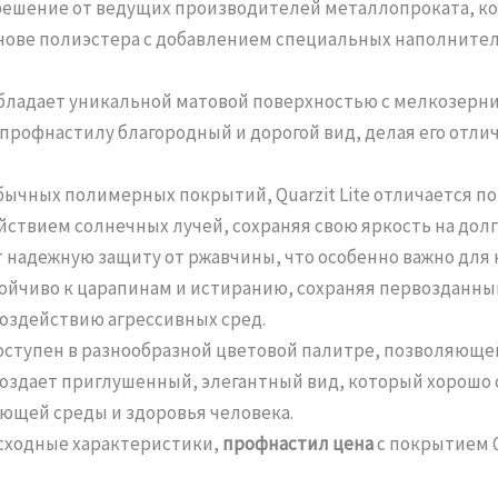
 решение от ведущих производителей металлопроката, ко
нове полиэстера с добавлением специальных наполнител
 обладает уникальной матовой поверхностью с мелкозерн
 профнастилу благородный и дорогой вид, делая его от
бычных полимерных покрытий, Quarzit Lite отличается п
йствием солнечных лучей, сохраняя свою яркость на долг
 надежную защиту от ржавчины, что особенно важно для
йчиво к царапинам и истиранию, сохраняя первозданный
оздействию агрессивных сред.
 доступен в разнообразной цветовой палитре, позволяющ
 создает приглушенный, элегантный вид, который хорошо
ющей среды и здоровья человека.
сходные характеристики,
профнастил цена
с покрытием Q