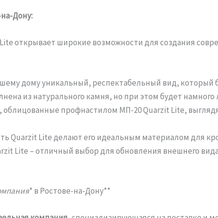
-на-Дону:
t Lite открывает широкие возможности для создания сов
шему дому уникальный, респектабельный вид, который бу
олнена из натурального камня, но при этом будет намного 
 облицованные профнастилом МП-20 Quarzit Lite, выгляд
ть Quarzit Lite делают его идеальным материалом для кр
zit Lite – отличный выбор для обновления внешнего вид
омпания
* в Ростове-на-Дону**
вельная компания
, специализирующаяся на поставке и 