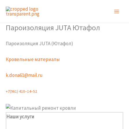
Перейти
к
содержимому
Пароизоляция JUTA Ютафол
Пароизоляция JUTA (Ютафол)
Кровельные материалы
k.dona61@mail.ru
+
7
(
9
6
1
)
4
1
0
–
1
4
–
5
2
Наши услуги