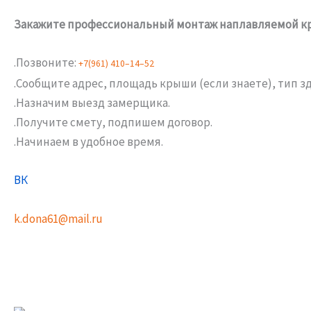
Закажите профессиональный монтаж наплавляемой кро
.Позвоните:
+
7
(
9
6
1
)
4
1
0
–
1
4
–
5
2
.Сообщите адрес, площадь крыши (если знаете), тип з
.Назначим выезд замерщика.
.Получите смету, подпишем договор.
.Начинаем в удобное время.
ВК
k.dona61@mail.ru