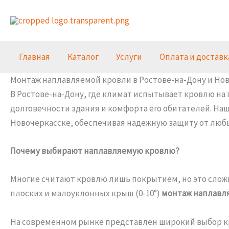
Перейти
к
содержимому
Главная
Каталог
Услуги
Оплата и доставк
Монтаж наплавляемой кровли в Ростове-на-Дону и Нов
В Ростове-на-Дону, где климат испытывает кровлю на
долговечности здания и комфорта его обитателей. На
Новочеркасске, обеспечивая надежную защиту от любы
Почему выбирают наплавляемую кровлю?
Многие считают кровлю лишь покрытием, но это сложна
плоских и малоуклонных крыш (0-10°)
монтаж наплавл
На современном рынке представлен широкий выбор кр