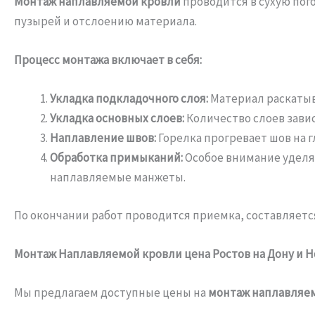
Монтаж наплавляемой кровли
проводится в сухую пог
пузырей и отслоению материала.
Процесс монтажа включает в себя:
Укладка подкладочного слоя:
Материал раскатыва
Укладка основных слоев:
Количество слоев завис
Наплавление швов:
Горелка прогревает шов на г
Обработка примыканий:
Особое внимание уделяе
наплавляемые манжеты.
По окончании работ проводится приемка, составляетс
Монтаж Наплавляемой кровли цена Ростов на Дону и 
Мы предлагаем доступные цены на
монтаж наплавляем