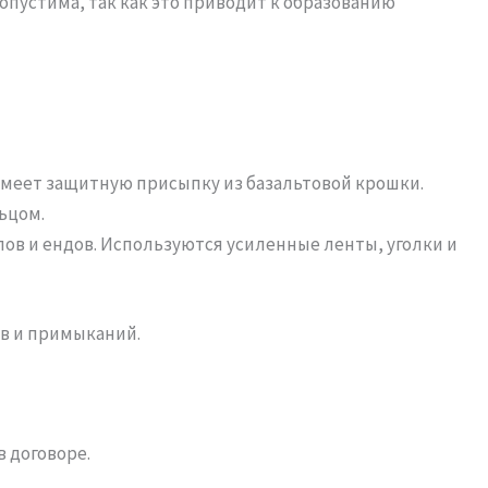
опустима, так как это приводит к образованию
 имеет защитную присыпку из базальтовой крошки.
ьцом.
лов и ендов. Используются усиленные ленты, уголки и
ов и примыканий.
 договоре.