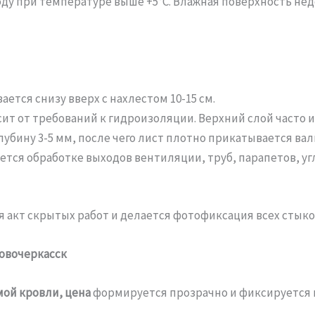
оду при температуре выше +5°C. Влажная поверхность нед
ется снизу вверх с нахлестом 10-15 см.
ит от требований к гидроизоляции. Верхний слой часто
лубину 3-5 мм, после чего лист плотно прикатывается вал
тся обработке выходов вентиляции, труб, парапетов, уг
я акт скрытых работ и делается фотофиксация всех стык
Новочеркасск
ой кровли, цена
формируется прозрачно и фиксируется в