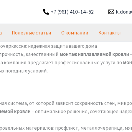
+7 (961) 410–14–52
k.dona
а
Полезные статьи
О компании
Контакты
очеркасске: надежная защита вашего дома
 прочность, качественный
монтаж наплавляемой кровли
–
ша компания предлагает профессиональные услуги по
мон
х погодных условий.
я система, от которой зависит сохранность стен, микрок
яемой кровли
– оптимальное решение, сочетающее надежн
овельных материалов: профлист, металлочерепица, мяг