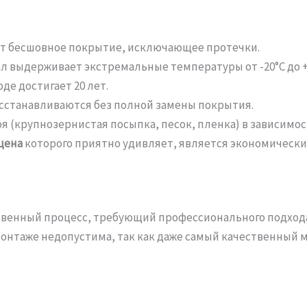
ет бесшовное покрытие, исключающее протечки.
 выдерживает экстремальные температуры от -20°C до +
де достигает 20 лет.
сстанавливаются без полной замены покрытия.
я (крупнозернистая посыпка, песок, пленка) в зависимо
цена
которого приятно удивляет, является экономическ
твенный процесс, требующий профессионального подхода.
монтаже недопустима, так как даже самый качественный 