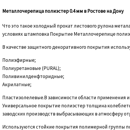
Металлочерепица полиэстер 0.4 мм в Ростове на Дону
Что это такое холодный прокат листового рулона метал
условиях штамповка Покрытие Металлочерепице полиэ
В качестве защитного декоративного покрытия исполь
Полиэфирные;
Полиуретановые (PURAL);
Поливинилденфторидные;
Акрилатные;
Пластизолелевые.В зависимости области применения и
Универсальное покрытие полиэстер толщина колеблется
заводских производств выбрасывающих в атмосферу от
Используются стойкие покрытия полимерной группы по