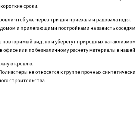
 короткие сроки.
овли чтоб уже через три дня приехала и радовала годы.
 домом и прилегающими постройками на зависть соседям
 повторимый вид, но и уберегут
природных катаклизмо
 в офисе или по безналичному расчету материалы в наш
ежную кровлю.
 Полиэстеры не относятся к группе прочных синтетическ
ого строительства.