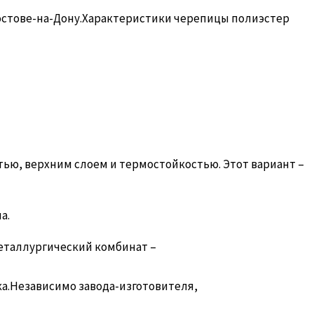
остове-на-Дону.Характеристики черепицы полиэстер
тью, верхним слоем и термостойкостью. Этот вариант –
а.
еталлургический комбинат –
ка.Независимо завода-изготовителя,