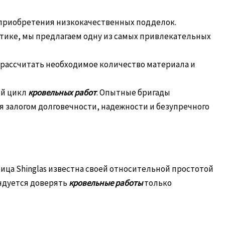
 приобретения низкокачественных подделок.
тике, мы предлагаем одну из самых привлекательных
рассчитать необходимое количество материала и
ый цикл
кровельных работ
. Опытные бригады
ся залогом долговечности, надежности и безупречного
пица Shinglas известна своей относительной простотой
ендуется доверять
кровельные работы
только