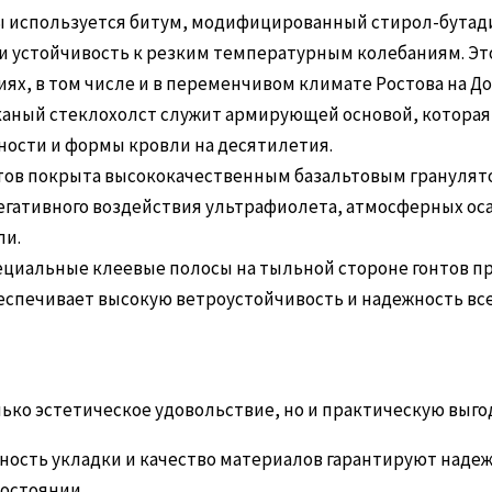
ы используется битум, модифицированный стирол-бутади
 и устойчивость к резким температурным колебаниям. Это
ях, в том числе и в переменчивом климате Ростова на До
ный стеклохолст служит армирующей основой, которая 
ности и формы кровли на десятилетия.
тов покрыта высококачественным базальтовым гранулятом
егативного воздействия ультрафиолета, атмосферных ос
ли.
циальные клеевые полосы на тыльной стороне гонтов п
беспечивает высокую ветроустойчивость и надежность вс
лько эстетическое удовольствие, но и практическую выго
ость укладки и качество материалов гарантируют надеж
остоянии.