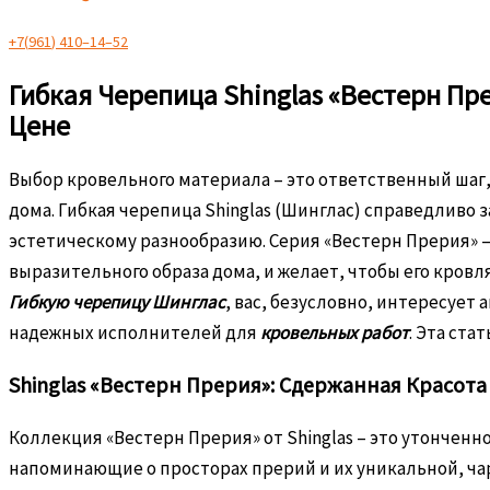
+
7
(
9
6
1
)
4
1
0
–
1
4
–
5
2
Гибкая Черепица Shinglas «Вестерн Пр
Цене
Выбор кровельного материала – это ответственный шаг
дома. Гибкая черепица Shinglas (Шинглас) справедлив
эстетическому разнообразию. Серия «Вестерн Прерия» –
выразительного образа дома, и желает, чтобы его кров
Гибкую черепицу Шинглас
, вас, безусловно, интересует
надежных исполнителей для
кровельных работ
. Эта ста
Shinglas «Вестерн Прерия»: Сдержанная Красот
Коллекция «Вестерн Прерия» от Shinglas – это утончен
напоминающие о просторах прерий и их уникальной, ча