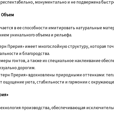
ь респектабельно, монументально и не подвержена быс
и Объем
чается в ее способности имитировать натуральные мате
нием уникального объема и рельефа.
терн Прерия» имеет многослойную структуру, которая то
альности и благородства.
змеры гонтов, а также их специальное наклеивание обес
зуально дорогим.
стерн Прерия» вдохновлены природными оттенками: те
т ощущение уюта, стабильности и гармонии с окружающе
рия»
ехнология производства, обеспечивающая исключительн