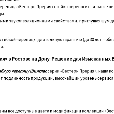
ерепица «Вестерн Прерия» стойко переносит сильные ве
ды.
ми звукоизоляционными свойствами, приглушая шум дожд
 гибкой черепицы длительную гарантию (до 30 лет – обяз
и.
ия» в Ростове на Дону: Решение для Изысканных 
ибкую черепицу Шинглас
серии «Вестерн Прерия», наша к
т подлинность продукции, высочайший уровень сервиса 
ны все доступные цвета и модификации коллекции «Вес