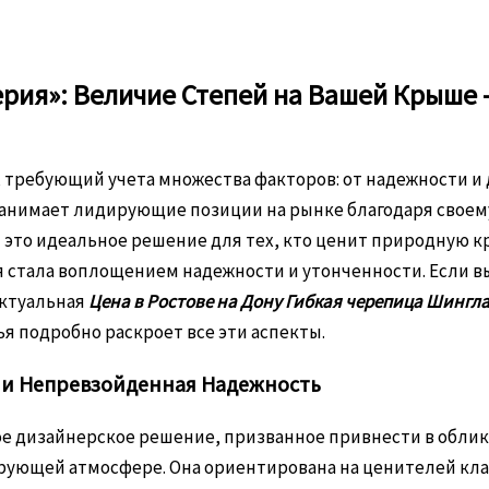
ерия»: Величие Степей на Вашей Крыше –
, требующий учета множества факторов: от надежности и
о занимает лидирующие позиции на рынке благодаря свое
 это идеальное решение для тех, кто ценит природную кр
ля стала воплощением надежности и утонченности. Если в
 актуальная
Цена в Ростове на Дону Гибкая черепица Шингл
тья подробно раскроет все эти аспекты.
а и Непревзойденная Надежность
ное дизайнерское решение, призванное привнести в облик
рующей атмосфере. Она ориентирована на ценителей кла