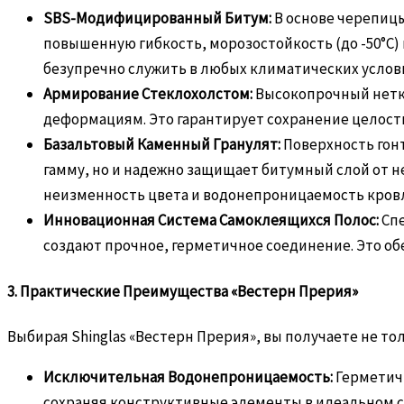
SBS-Модифицированный Битум:
В основе черепиц
повышенную гибкость, морозостойкость (до -50°C)
безупречно служить в любых климатических услови
Армирование Стеклохолстом:
Высокопрочный нетка
деформациям. Это гарантирует сохранение целост
Базальтовый Каменный Гранулят:
Поверхность гон
гамму, но и надежно защищает битумный слой от н
неизменность цвета и водонепроницаемость кров
Инновационная Система Самоклеящихся Полос:
Спе
создают прочное, герметичное соединение. Это о
3. Практические Преимущества «Вестерн Прерия»
Выбирая Shinglas «Вестерн Прерия», вы получаете не то
Исключительная Водонепроницаемость:
Герметичн
сохраняя конструктивные элементы в идеальном с