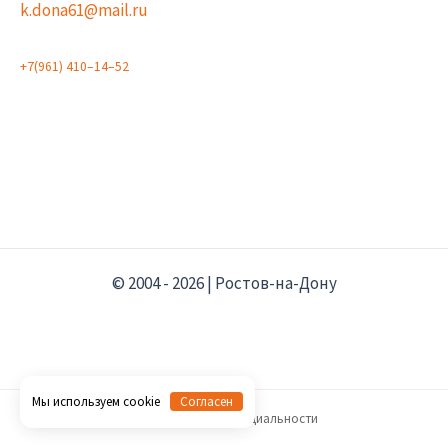
k.dona61@mail.ru
+
7
(
9
6
1
)
4
1
0
–
1
4
–
5
2
© 2004 - 2026 | Ростов-на-Дону
Мы используем cookie
Согласен
Политика конфиденциальности