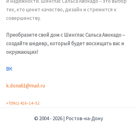
и надежности. Шинглас Сальса Авокадо – это выбор
тех, кто ценит качество, дизайн и стремится к
совершенству.
Преобразите свой дом с Шинглас Сальса Авокадо –
создайте шедевр, который будет восхищать вас и
окружающих!
ВК
k.dona61@mail.ru
+
7
(
9
6
1
)
4
1
0
–
1
4
–
5
2
© 2004 - 2026 | Ростов-на-Дону