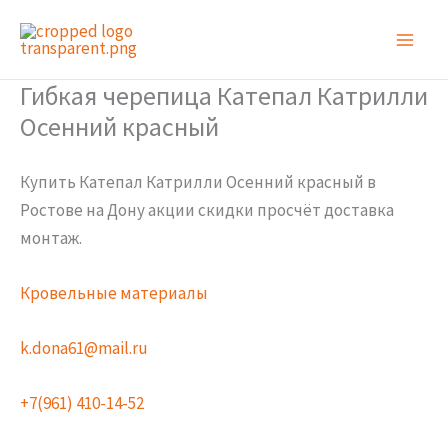
Перейти
к
содержимому
Гибкая черепица Катепал Катрилли
Осенний красный
Купить Катепал Катрилли Осенний красный в
Ростове на Дону акции скидки просчёт доставка
монтаж.
Кровельные материалы
k.dona61@mail.ru
+7(961) 410-14-52