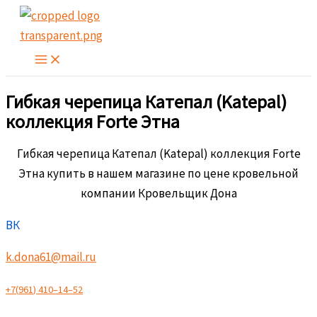
Перейти
к
содержимому
Гибкая черепица Катепал (Katepal)
коллекция Forte Этна
Гибкая черепица Катепал (Katepal) коллекция Forte
Этна купить в нашем магазине по цене кровельной
компании Кровельщик Дона
ВК
k.dona61@mail.ru
+
7
(
9
6
1
)
4
1
0
–
1
4
–
5
2