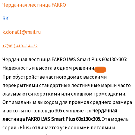
Чердачная лестница FAKRO
ВК
k.dona61@mail.ru
+
7
(
9
6
1
)
4
1
0
—
1
4
—
5
2
Чердачная лестница FAKRO LWS Smart Plus 60х130х305:
Надежность и высота в одном решении
При обустройстве частного дома с высокими
перекрытиями стандартные лестничные марши часто
оказываются короткими или слишком громоздкими.
Оптимальным выходом для проемов среднего размера
и высоты потолков до 305 см является
чердачная
лестница FAKRO LWS Smart Plus 60х130х305
. Эта модель
серии «Plus» отличается усиленными петлями и