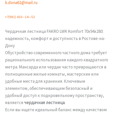
k.dona61@mail.ru
+
7
(
9
6
1
)
4
1
0
—
1
4
—
5
2
Чердачная лестница FAKRO LWK Komfort 70х94х280:
надежность, комфорт и доступность в Ростове-на-
Дону
Обустройство современного частного дома требует
рационального использования каждого квадратного
метра. Мансарда или чердак часто превращаются в
полноценные жилые комнаты, мастерские или
удобные места для хранения. Ключевым
элементом, обеспечивающим безопасный и
удобный доступ к подкровельному пространству,
является
чердачная лестница
.
Если вы ищете идеальный баланс между качеством