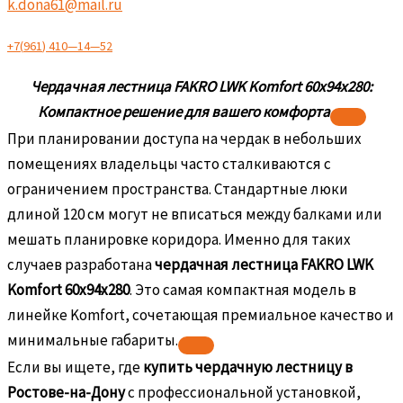
k.dona61@mail.ru
+
7
(
9
6
1
)
4
1
0
—
1
4
—
5
2
Чердачная лестница FAKRO LWK Komfort 60х94х280:
Компактное решение для вашего комфорта
При планировании доступа на чердак в небольших
помещениях владельцы часто сталкиваются с
ограничением пространства. Стандартные люки
длиной 120 см могут не вписаться между балками или
мешать планировке коридора. Именно для таких
случаев разработана
чердачная лестница FAKRO LWK
Komfort 60х94х280
. Это самая компактная модель в
линейке Komfort, сочетающая премиальное качество и
минимальные габариты.
Если вы ищете, где
купить чердачную лестницу в
Ростове-на-Дону
с профессиональной установкой,