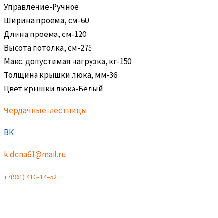
Управление-Ручное
Ширина проема, см-60
Длина проема, см-120
Высота потолка, см-275
Макс. допустимая нагрузка, кг-150
Толщина крышки люка, мм-36
Цвет крышки люка-Белый
Чердачные-лестницы
ВК
k.dona61@mail.ru
+
7
(
9
6
1
)
4
1
0
–
1
4
–
5
2