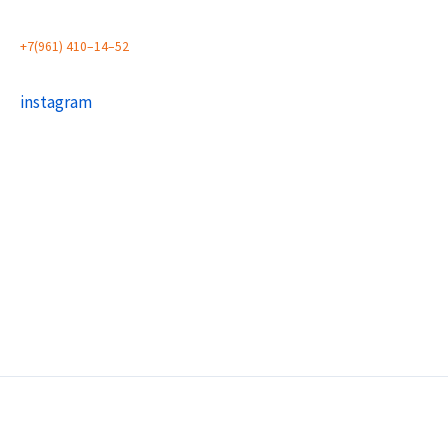
+
7
(
9
6
1
)
4
1
0
–
1
4
–
5
2
instagram