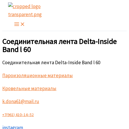
Перейти
к
содержимому
Соединительная лента Delta-Inside
Band l 60
Соединительная лента Delta-Inside Band l 60
Пароизоляционные материалы
Кровельные материалы
k.dona61@mail.ru
+
7
(
9
6
1
)
4
1
0
–
1
4
–
5
2
instagram