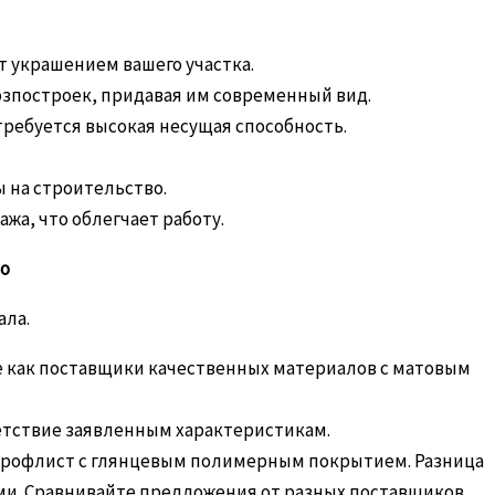
т украшением вашего участка.
озпостроек, придавая им современный вид.
требуется высокая несущая способность.
ы на строительство.
жа, что облегчает работу.
во
ала.
 как поставщики качественных материалов с матовым
етствие заявленным характеристикам.
профлист с глянцевым полимерным покрытием. Разница
ми. Сравнивайте предложения от разных поставщиков,