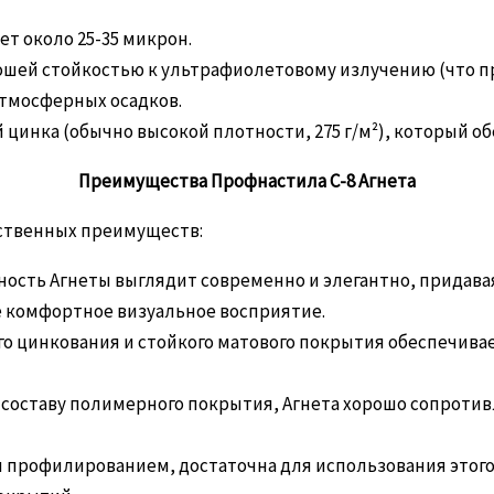
т около 25-35 микрон.
ошей стойкостью к ультрафиолетовому излучению (что 
тмосферных осадков.
цинка (обычно высокой плотности, 275 г/м²), который 
Преимущества Профнастила С-8 Агнета
ественных преимуществ:
ость Агнеты выглядит современно и элегантно, придава
ее комфортное визуальное восприятие.
о цинкования и стойкого матового покрытия обеспечива
составу полимерного покрытия, Агнета хорошо сопроти
 профилированием, достаточна для использования этого 