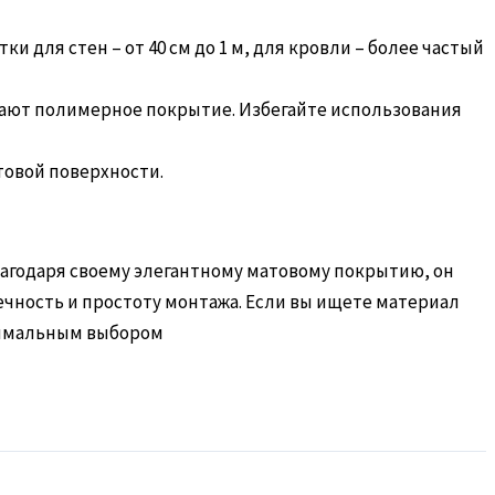
 для стен – от 40 см до 1 м, для кровли – более частый
ают полимерное покрытие. Избегайте использования
товой поверхности.
лагодаря своему элегантному матовому покрытию, он
ечность и простоту монтажа. Если вы ищете материал
имальным выбором