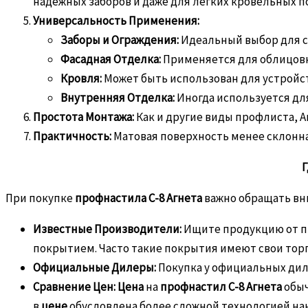
надежных заборов и даже для легких кровельных п
Универсальность Применения:
Заборы и Ограждения:
Идеальный выбор для со
Фасадная Отделка:
Применяется для облицовки
Кровля:
Может быть использован для устройств
Внутренняя Отделка:
Иногда используется дл
Простота Монтажа:
Как и другие виды профлиста, А
Практичность:
Матовая поверхность менее склонна 
Г
При покупке
профнастила С-8 Агнета
важно обращать вни
Известные Производители:
Ищите продукцию от пр
покрытием. Часто такие покрытия имеют свои тор
Официальные Дилеры:
Покупка у официальных дил
Сравнение Цен:
Цена
на
профнастил С-8 Агнета
обыч
в
цене
обусловлена более сложной технологией на