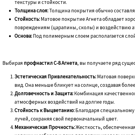
текстуры и стойкости.
Толщина слоя:
Толщина покрытия обычно составляе
Стойкость:
Матовое покрытие Агнета обладает хор
повреждениям (царапины, сколы) и воздействию а
Основа:
Под полимерным слоем располагается слой 
Выбирая
профнастил С-8 Агнета
, вы получаете ряд сущ
Эстетическая Привлекательность:
Матовая поверхн
вид. Она меньше бликует на солнце, создавая бол
Долговечность и Защита:
Комбинация качественног
атмосферных воздействий на долгие годы.
Стойкость к Выцветанию:
Благодаря специальному 
лучей, сохраняя свой первоначальный цвет.
Механическая Прочность:
Жесткость, обеспеченная