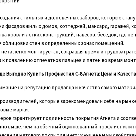
окрытий.
здания стильных и долговечных заборов, которые стану
 фасадов жилых домов, коттеджей, мансард, гаражей, х
а кровли легких конструкций, навесов, беседок, где не 
я облицовки стен в определенных зонах помещений.
гнета легко монтируется, сокращая время и трудозатрат
к появлению отпечатков пальцев и пятен во время монта
де Выгодно Купить Профнастил С-8 Агнета: Цена и Качест
мание на репутацию продавца и качество самого матери
оизводителей, которые зарекомендовали себя на рынке
говые марки.
еров гарантирует подлинность покрытия Агнета и соотв
но выше, чем на обычный оцинкованный профлист или 
несения матового покрытия и его улучшенными свойства