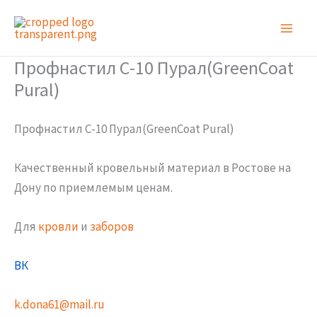
Перейти
к
содержимому
Профнастил С-10 Пурал(GreenCoat
Pural)
Профнастил С-10 Пурал(GreenCoat Pural)
Качественный кровельный материал в Ростове на
Дону по приемлемым ценам.
Для
кровли
и
заборов
ВК
k.dona61@mail.ru