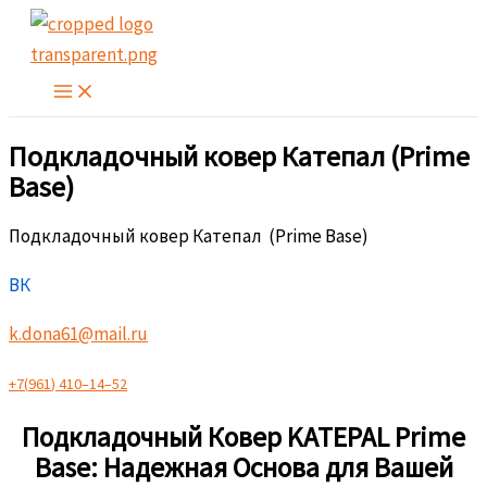
Перейти
к
содержимому
Подкладочный ковер Катепал (Prime
Base)
Подкладочный ковер Катепал (Prime Base)
ВК
k.dona61@mail.ru
+
7
(
9
6
1
)
4
1
0
–
1
4
–
5
2
Подкладочный Ковер KATEPAL Prime
Base: Надежная Основа для Вашей