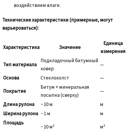
воздействием влаги.
Технические характеристики (примерные, могут
варьироваться):
Единица
Характеристика
Значение
измерения
Подкладочный битумный
Тип материала
—
ковер
Основа
Стеклохолст
—
Битум + минеральная
Покрытие
—
посыпка (сверху)
Длина рулона
~ 10 м
м
Ширина рулона
~ 1 м
м
Площадь
~ 10 м²
м²