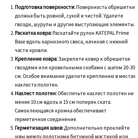
Подготовка поверхности:
Поверхность обрешетки
должна быть ровной, сухой и чистой. Удалите
гвозди, шурупы и другие выступающие элементы.
Раскатка ковра:
Раскатайте рулон KATEPAL Prime
Base вдоль карнизного свеса, начиная с нижней
части кровли.
Крепление ковра:
Закрепите ковер к обрешетке
гвоздями или кровельными скобами с шагом 20-30
см. Особое внимание уделите креплению в местах
нахлеста полотен.
Нахлест полотен:
Обеспечьте нахлест полотен не
менее 10 см вдоль и 15 см поперек ската.
Самоклеющаяся кромка обеспечивает
герметичное соединение.
Герметизация швов:
Дополнительно проклейте
швы между полотнами битумной мастикой или