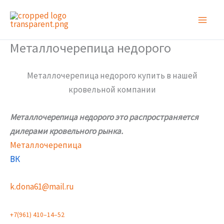
Перейти
к
содержимому
Металлочерепица недорого
Металлочерепица недорого купить в нашей
кровельной компании
Металлочерепица недорого это распространяется
дилерами кровельного рынка.
Металлочерепица
ВК
k.dona61@mail.ru
+
7
(
9
6
1
)
4
1
0
–
1
4
–
5
2