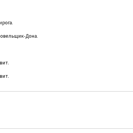
ирога.
ровельщик-Дона.
вит.
вит.