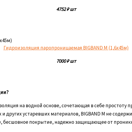
4752
₽ шт
Гидроизоляция паропроницаемая BIGBAND M (1,6х45м)
7000
₽ шт
ции?
золяция на водной основе, сочетающая в себе простоту
х и других устаревших материалов, BIGBAND M не содержи
ое, бесшовное покрытие, надежно защищающее от проник