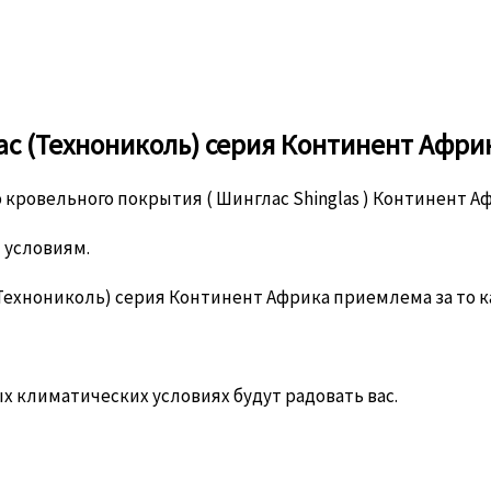
с (Технониколь) серия Континент Африк
ровельного покрытия ( Шинглас Shinglas ) Континент Аф
 условиям.
Технониколь) серия Континент Африка приемлема за то к
х климатических условиях будут радовать вас.