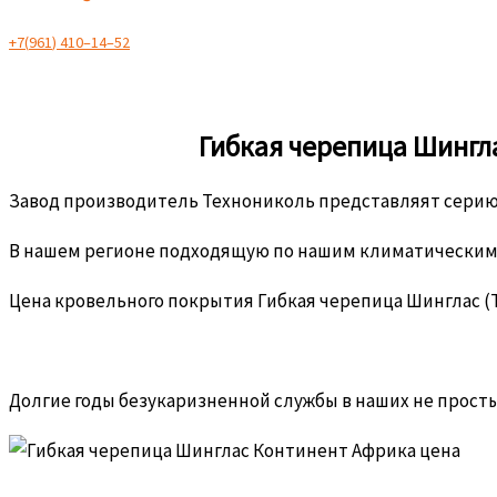
+
7
(
9
6
1
)
4
1
0
–
1
4
–
5
2
Гибкая черепица Шингла
Завод производитель Технониколь представляят серию к
В нашем регионе подходящую по нашим климатическим
Цена кровельного покрытия Гибкая черепица Шинглас (
Долгие годы безукаризненной службы в наших не просты