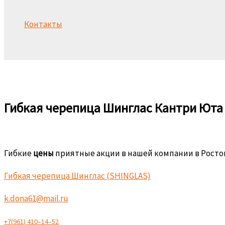
Контакты
Поиск
Гибкая черепица Шинглас Кантри Юта
Гибкие
цены
приятные акции в нашей компании в Росто
Гибкая черепица Шинглас (SHINGLAS)
k.dona61@mail.ru
+
7
(
9
6
1
)
4
1
0
–
1
4
–
5
2