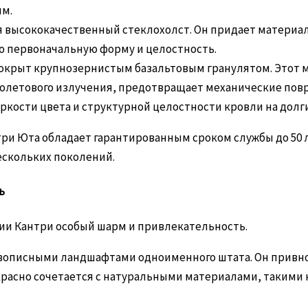
им.
высококачественный стеклохолст. Он придает материал
ою первоначальную форму и целостность.
окрыт крупнозернистым базальтовым гранулятом. Этот 
олетового излучения, предотвращает механические пов
ркости цвета и структурной целостности кровли на долги
нтри Юта обладает гарантированным сроком службы до 50 л
ескольких поколений.
ь
ии Кантри особый шарм и привлекательность.
описными ландшафтами одноименного штата. Он привнос
расно сочетается с натуральными материалами, такими к