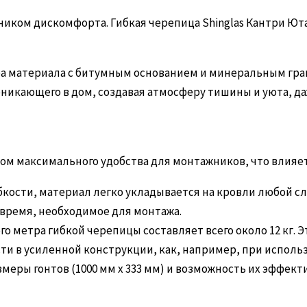
чником дискомфорта. Гибкая черепица Shinglas Кантри 
а материала с битумным основанием и минеральным гра
оникающего в дом, создавая атмосферу тишины и уюта, д
етом максимального удобства для монтажников, что влияе
бкости, материал легко укладывается на кровли любой с
время, необходимое для монтажа.
го метра гибкой черепицы составляет всего около 12 кг. 
ти в усиленной конструкции, как, например, при испол
меры гонтов (1000 мм х 333 мм) и возможность их эффек