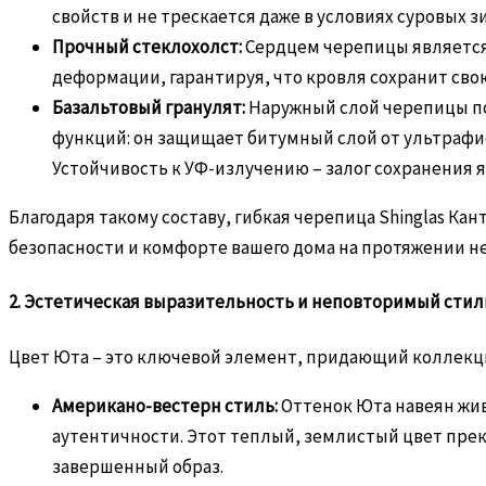
свойств и не трескается даже в условиях суровых з
Прочный стеклохолст:
Сердцем черепицы является 
деформации, гарантируя, что кровля сохранит св
Базальтовый гранулят:
Наружный слой черепицы п
функций: он защищает битумный слой от ультрафи
Устойчивость к УФ-излучению – залог сохранения я
Благодаря такому составу, гибкая черепица Shinglas Ка
безопасности и комфорте вашего дома на протяжении н
2. Эстетическая выразительность и неповторимый стил
Цвет Юта – это ключевой элемент, придающий коллекц
Американо-вестерн стиль:
Оттенок Юта навеян жив
аутентичности. Этот теплый, землистый цвет прек
завершенный образ.