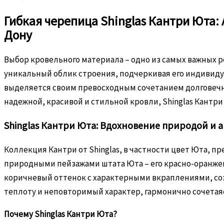
Гибкая черепица Shinglas Кантри Юта:
Дону
Выбор кровельного материала – одно из самых важных 
уникальный облик строения, подчеркивая его индивидуа
выделяется своим превосходным сочетанием долговечн
надежной, красивой и стильной кровли, Shinglas Кант
Shinglas Кантри Юта: Вдохновение природой и 
Коллекция Кантри от Shinglas, в частности цвет Юта, п
природными пейзажами штата Юта – его красно-оранже
коричневый оттенок с характерными вкраплениями, соз
теплоту и неповторимый характер, гармонично сочета
Почему Shinglas Кантри Юта?