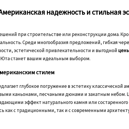
 Американская надежность и стильная эс
решений при строительстве или реконструкции дома. Кро
льность. Среди многообразия предложений, гибкая череп
ости, эстетической привлекательности и выгодной
цены
ри Юта станет вашим идеальным выбором.
американским стилем
редлагает глубокое погружение в эстетику классической 
выми каньонами, песчаными дюнами и закатным небом. Ц
дающими эффект натурального камня или состаренного д
ясь как с традиционными, так и с современными архите