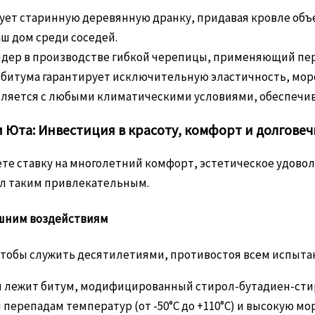
ует старинную деревянную дранку, придавая кровле объ
ш дом среди соседей.
лидер в производстве гибкой черепицы, применяющий пе
битума гарантирует исключительную эластичность, моро
ляется с любыми климатическими условиями, обеспечивая
 Юта: Инвестиция в красоту, комфорт и долговеч
ете ставку на многолетний комфорт, эстетическое удово
ал таким привлекательным.
ешним воздействиям
, чтобы служить десятилетиями, противостоя всем испыт
 лежит битум, модифицированный стирол-бутадиен-стир
ерепадам температур (от -50°C до +110°C) и высокую мор