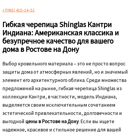
+
7
(
9
6
1
)
4
1
0
–
1
4
–
5
2
Гибкая черепица Shinglas Кантри
Индиана: Американская классика и
безупречное качество для вашего
дома в Ростове на Дону
Выбор кровельного материала – это не просто вопрос
защиты дома от атмосферных явлений, но и значимый
элемент его архитектурного облика. Среди множества
предложений на рынке, гибкая черепица Shinglas из
коллекции Кантри, в частности, модель Индиана,
выделяется своим исключительным сочетанием
эстетической привлекательности, долговечности и
выгодной
цены в Ростове на Дону
. Если вы ищете
надежное, красивое и стильное решение для вашей