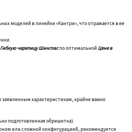
ых моделей в линейке «Кантри», что отражается в ее
енки.
 Гибкую черепицу Шинглас
по оптимальной
Цене в
уя заявленным характеристикам, крайне важно
льно подготовленная обрешетка).
лоном или сложной конфигурацией, рекомендуется