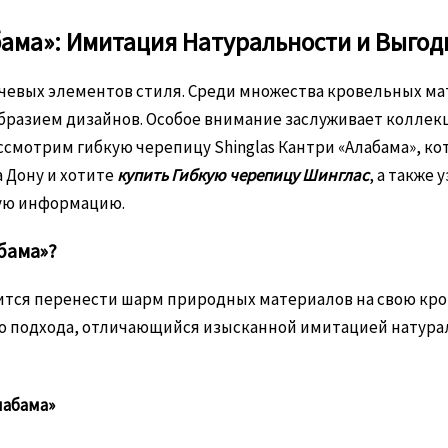
бама»: Имитация Натуральности и Выгодн
лючевых элементов стиля. Среди множества кровельных ма
бразием дизайнов. Особое внимание заслуживает коллекц
ассмотрим гибкую черепицу Shinglas Кантри «Алабама», 
а Дону и хотите
купить Гибкую черепицу Шинглас
, а также
мую информацию.
бама»?
ремится перенести шарм природных материалов на свою к
ого подхода, отличающийся изысканной имитацией натура
лабама»