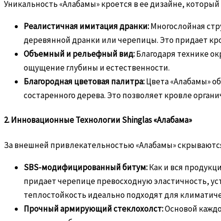
Уникальность «Алабамы» кроется в ее дизайне, которы
Реалистичная имитация дранки:
Многослойная стр
деревянной дранки или черепицы. Это придает кро
Объемный и рельефный вид:
Благодаря технике ок
ощущение глубины и естественности.
Благородная цветовая палитра:
Цвета «Алабамы» об
состаренного дерева. Это позволяет кровле орган
2. Инновационные Технологии Shinglas «Алабама»
За внешней привлекательностью «Алабамы» скрываютс
SBS-модифицированный битум:
Как и вся продукц
придает черепице превосходную эластичность, усто
теплостойкость идеально подходят для климатичес
Прочный армирующий стеклохолст:
Основой каждо