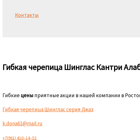
Контакты
Поиск
Гибкая черепица Шинглас Кантри Ала
Гибкие
цены
приятные акции в нашей компании в Росто
Гибкая черепица Шинглас серия Джаз
k.dona61@mail.ru
+
7
(
9
6
1
)
4
1
0
–
1
4
–
5
2