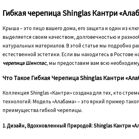
Гибкая черепица Shinglas Кантри «Ала
Крыша – это лицо вашего дома, его защита и один из к
выделяется своим качеством, долговечностью и разноо
натуральных материалов. В этой статье мы подробно р
естественной эстетики. Если вы находитесь в Ростове н
черепица Шинглас
, мы предоставим вам всю необходи
Что Такое Гибкая Черепица Shinglas Кантри «Ала
Коллекция Shinglas «Кантри» создана для тех, кто ст
технологий. Модель «Алабама» – это яркий пример так
преимущества гибкой черепицы.
1. Дизайн, Вдохновленный Природой: Shinglas Кантри «А