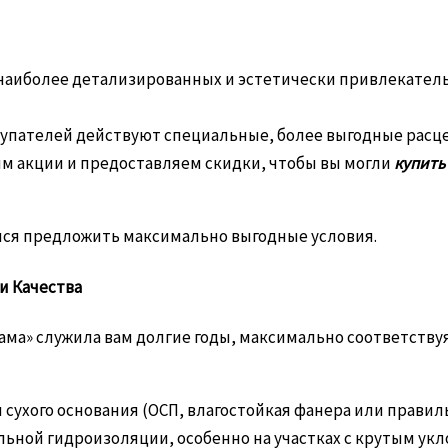
 наиболее детализированных и эстетически привлекательн
упателей действуют специальные, более выгодные расц
м акции и предоставляем скидки, чтобы вы могли
купить
имся предложить максимально выгодные условия.
 и Качества
бама» служила вам долгие годы, максимально соответств
и сухого основания (ОСП, влагостойкая фанера или прави
ьной гидроизоляции, особенно на участках с крутым ук