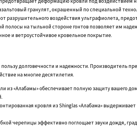
 предотвращает деформацию кровли под воздействием н
зальтовый гранулят, окрашенный по специальной технол
 от разрушительного воздействия ультрафиолета, предот
й полосы на тыльной стороне гонтов позволяет им наде
ичное и ветроустойчивое кровельное покрытие.
 в пользу долговечности и надежности. Производитель пр
ойствие на многие десятилетия.
и из «Алабамы» обеспечивает полную защиту вашего дом
.
нтированная кровля из Shinglas «Алабама» выдерживает 
бкой черепицы эффективно поглощает звуки дождя, град