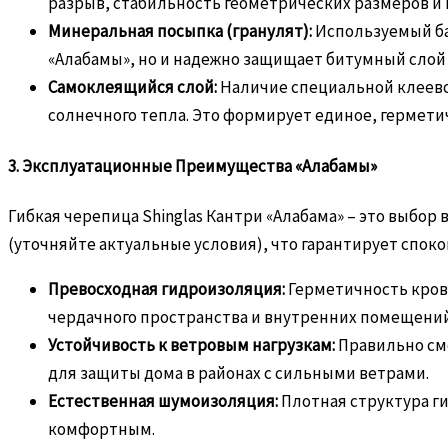
разрыв, стабильность геометрических размеров и
Минеральная посыпка (гранулят):
Используемый ба
«Алабамы», но и надежно защищает битумный слой
Самоклеящийся слой:
Наличие специальной клеево
солнечного тепла. Это формирует единое, гермет
3. Эксплуатационные Преимущества «Алабамы»
Гибкая черепица Shinglas Кантри «Алабама» – это выбор
(уточняйте актуальные условия), что гарантирует спок
Превосходная гидроизоляция:
Герметичность кровл
чердачного пространства и внутренних помещений
Устойчивость к ветровым нагрузкам:
Правильно смо
для защиты дома в районах с сильными ветрами.
Естественная шумоизоляция:
Плотная структура ги
комфортным.