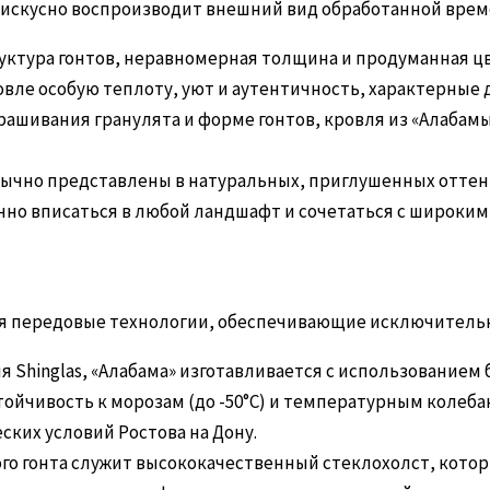
й искусно воспроизводит внешний вид обработанной вре
уктура гонтов, неравномерная толщина и продуманная ц
вле особую теплоту, уют и аутентичность, характерные 
рашивания гранулята и форме гонтов, кровля из «Алабамы
ычно представлены в натуральных, приглушенных оттенк
ично вписаться в любой ландшафт и сочетаться с широки
я передовые технологии, обеспечивающие исключительн
ия Shinglas, «Алабама» изготавливается с использование
йчивость к морозам (до -50°C) и температурным колебания
ких условий Ростова на Дону.
го гонта служит высококачественный стеклохолст, кото