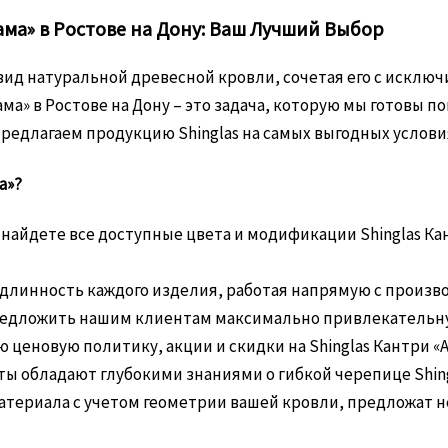
ма» в Ростове на Дону: Ваш Лучший Выбор
вид натуральной древесной кровли, сочетая его с исклю
ма» в Ростове на Дону – это задача, которую мы готовы
едлагаем продукцию Shinglas на самых выгодных услови
а»?
 найдете все доступные цвета и модификации Shinglas Кан
длинность каждого изделия, работая напрямую с произ
едложить нашим клиентам максимально привлекатель
ценовую политику, акции и скидки на Shinglas Кантри «А
ы обладают глубокими знаниями о гибкой черепице Shing
материала с учетом геометрии вашей кровли, предложат