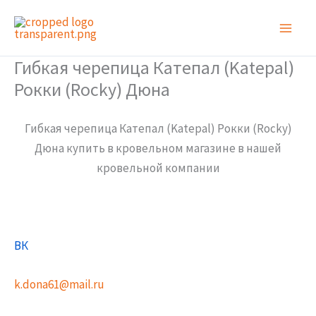
Перейти
к
содержимому
Гибкая черепица Катепал (Katepal)
Рокки (Rocky) Дюна
Гибкая черепица Катепал (Katepal) Рокки (Rocky)
Дюна купить в кровельном магазине в нашей
кровельной компании
ВК
k.dona61@mail.ru