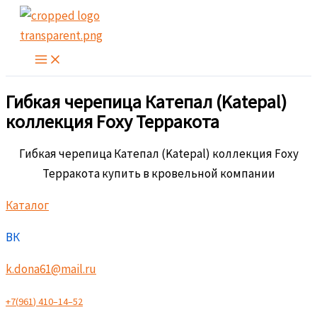
Перейти
к
содержимому
Гибкая черепица Катепал (Katepal)
коллекция Foxy Терракота
Гибкая черепица Катепал (Katepal) коллекция Foxy
Терракота купить в кровельной компании
Каталог
ВК
k.dona61@mail.ru
+
7
(
9
6
1
)
4
1
0
–
1
4
–
5
2