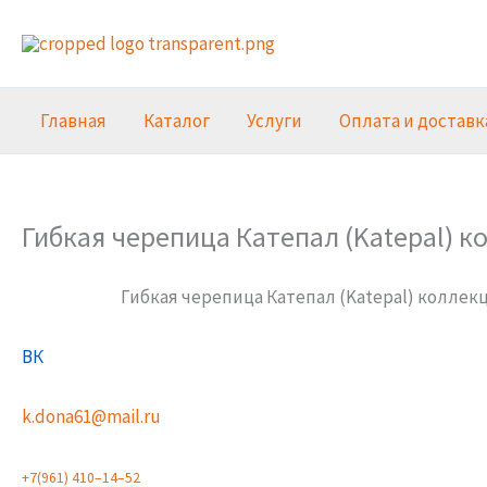
Перейти
к
содержимому
Главная
Каталог
Услуги
Оплата и доставк
Гибкая черепица Катепал (Katepal) к
Гибкая черепица Катепал (Katepal) колле
ВК
k.dona61@mail.ru
+
7
(
9
6
1
)
4
1
0
–
1
4
–
5
2