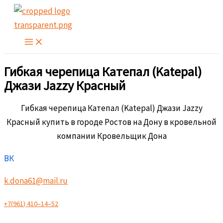
Перейти
к
содержимому
Гибкая черепица Катепал (Katepal)
Джази Jazzy Красный
Гибкая черепица Катепал (Katepal) Джази Jazzy
Красный купить в городе Ростов на Дону в кровельной
компании Кровельщик Дона
ВК
k.dona61@mail.ru
+
7
(
9
6
1
)
4
1
0
–
1
4
–
5
2